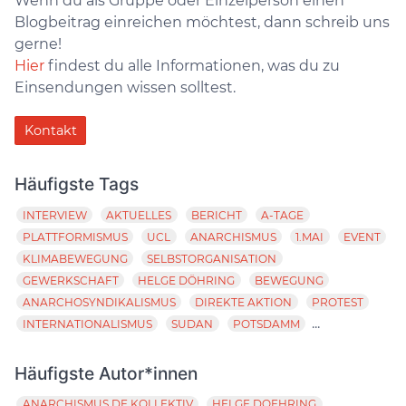
Wenn du als Gruppe oder Einzelperson einen
Blogbeitrag einreichen möchtest, dann schreib uns
gerne!
Hier
findest du alle Informationen, was du zu
Einsendungen wissen solltest.
Kontakt
Häufigste Tags
INTERVIEW
AKTUELLES
BERICHT
A-TAGE
PLATTFORMISMUS
UCL
ANARCHISMUS
1.MAI
EVENT
KLIMABEWEGUNG
SELBSTORGANISATION
GEWERKSCHAFT
HELGE DÖHRING
BEWEGUNG
ANARCHOSYNDIKALISMUS
DIREKTE AKTION
PROTEST
...
INTERNATIONALISMUS
SUDAN
POTSDAMM
Häufigste Autor*innen
ANARCHISMUS.DE KOLLEKTIV
HELGE DOEHRING