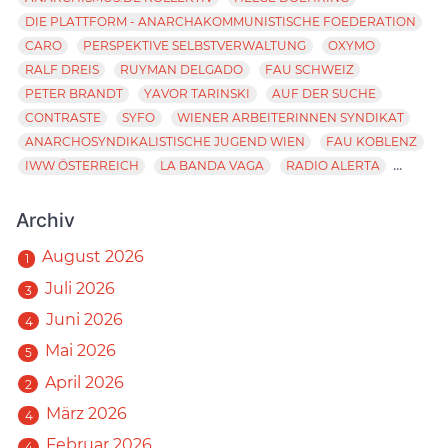
DIE PLATTFORM - ANARCHAKOMMUNISTISCHE FOEDERATION
CARO
PERSPEKTIVE SELBSTVERWALTUNG
OXYMO
RALF DREIS
RUYMAN DELGADO
FAU SCHWEIZ
PETER BRANDT
YAVOR TARINSKI
AUF DER SUCHE
CONTRASTE
SYFO
WIENER ARBEITERINNEN SYNDIKAT
ANARCHOSYNDIKALISTISCHE JUGEND WIEN
FAU KOBLENZ
...
IWW ÖSTERREICH
LA BANDA VAGA
RADIO ALERTA
Archiv
August 2026
1
Juli 2026
3
Juni 2026
4
Mai 2026
5
April 2026
2
März 2026
4
Februar 2026
4