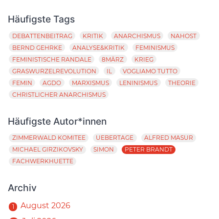
Häufigste Tags
DEBATTENBEITRAG
KRITIK
ANARCHISMUS
NAHOST
BERND GEHRKE
ANALYSE&KRITIK
FEMINISMUS
FEMINISTISCHE RANDALE
8MÄRZ
KRIEG
GRASWURZELREVOLUTION
IL
VOGLIAMO TUTTO
FEMIN
AGDO
MARXISMUS
LENINISMUS
THEORIE
CHRISTLICHER ANARCHISMUS
Häufigste Autor*innen
ZIMMERWALD KOMITEE
UEBERTAGE
ALFRED MASUR
MICHAEL GIRZIKOVSKY
SIMON
PETER BRANDT
FACHWERKHUETTE
Archiv
August 2026
1