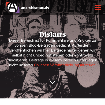
Diskurs
Dieser Bereich ist für Kommentare und Kritiken zu
vorigen Blog-Beiträgen gedacht. Außerdem
veröffentlichen wir hier Beiträge hinter denen wir
selbst nicht unbedingt stehen oder kontrovers
diskutieren. Beiträge in diesem Bereich unterliegen
nicht unseren
üblichen Veröffentlichungskriterien
.