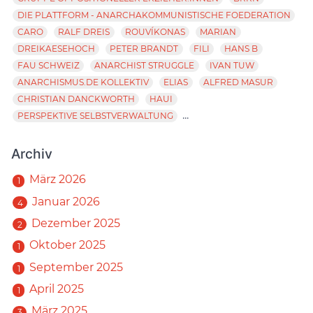
DIE PLATTFORM - ANARCHAKOMMUNISTISCHE FOEDERATION
CARO
RALF DREIS
ROUVÍKONAS
MARIAN
DREIKAESEHOCH
PETER BRANDT
FILI
HANS B
FAU SCHWEIZ
ANARCHIST STRUGGLE
IVAN TUW
ANARCHISMUS.DE KOLLEKTIV
ELIAS
ALFRED MASUR
CHRISTIAN DANCKWORTH
HAUI
...
PERSPEKTIVE SELBSTVERWALTUNG
Archiv
März 2026
1
Januar 2026
4
Dezember 2025
2
Oktober 2025
1
September 2025
1
April 2025
1
März 2025
3