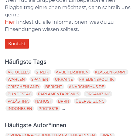
Wenn du als Gruppe oder Einzelperson einen
Blogbeitrag einreichen möchtest, dann schreib uns
gerne!
Hier
findest du alle Informationen, was du zu
Einsendungen wissen solltest.
Kontakt
Häufigste Tags
AKTUELLES
STREIK
ARBEITER:INNEN
KLASSENKAMPF
WAHLEN
SPANIEN
UKRAINE
FRIEDENSPOLITIK
GRIECHENLAND
BERICHT
ANARCHISMUS.DE
BUNDESTAG
PARLAMENTARISMUS
ORGANIZING
PALÄSTINA
NAHOST
BRRN
ÜBERSETZUNG
...
INDONESIEN
PROTESTE
Häufigste Autor*innen
GRUPPE OPPOSITIONELLER ERZIEHER:INNEN
BRRN