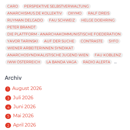
CARO
PERSPEKTIVE SELBSTVERWALTUNG
ANARCHISMUS.DE KOLLEKTIV
OXYMO
RALF DREIS
RUYMAN DELGADO
FAU SCHWEIZ
HELGE DOEHRING
PETER BRANDT
DIE PLATTFORM - ANARCHAKOMMUNISTISCHE FOEDERATION
YAVOR TARINSKI
AUF DER SUCHE
CONTRASTE
SYFO
WIENER ARBEITERINNEN SYNDIKAT
ANARCHOSYNDIKALISTISCHE JUGEND WIEN
FAU KOBLENZ
...
IWW ÖSTERREICH
LA BANDA VAGA
RADIO ALERTA
Archiv
August 2026
1
Juli 2026
3
Juni 2026
4
Mai 2026
5
April 2026
2