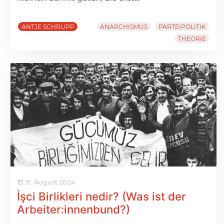
ANTJE SCHRUPP
ANARCHISMUS
PARTEIPOLITIK
THEORIE
31. August 2024
İşci Birlikleri nedir? (Was ist der
Arbeiter:innenbund?)