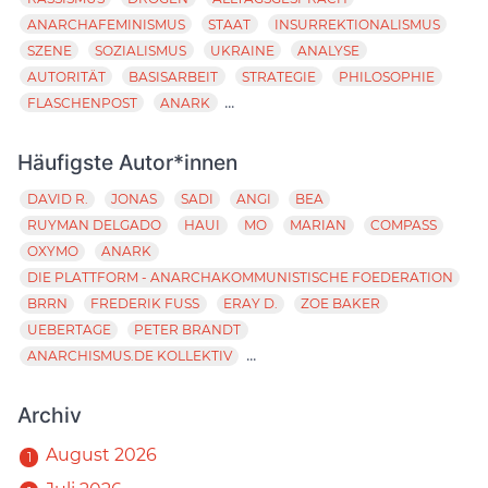
ANARCHAFEMINISMUS
STAAT
INSURREKTIONALISMUS
SZENE
SOZIALISMUS
UKRAINE
ANALYSE
AUTORITÄT
BASISARBEIT
STRATEGIE
PHILOSOPHIE
...
FLASCHENPOST
ANARK
Häufigste Autor*innen
DAVID R.
JONAS
SADI
ANGI
BEA
RUYMAN DELGADO
HAUI
MO
MARIAN
COMPASS
OXYMO
ANARK
DIE PLATTFORM - ANARCHAKOMMUNISTISCHE FOEDERATION
BRRN
FREDERIK FUSS
ERAY D.
ZOE BAKER
UEBERTAGE
PETER BRANDT
...
ANARCHISMUS.DE KOLLEKTIV
Archiv
August 2026
1