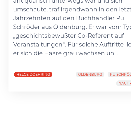
antiquarisch unterwegs war und sich
umschaute, traf irgendwann in den letz
Jahrzehnten auf den Buchhändler Pu
Schröder aus Oldenburg. Er war vom Ty
„geschichtsbewußter Co-Referent auf
Veranstaltungen“. Für solche Auftritte li
er sich die Haare grau wachsen un...
HELGE DOEHRING
OLDENBURG
PU SCHRÖ
NACH