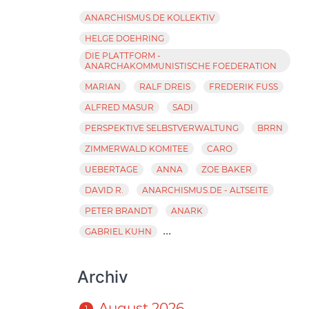
ANARCHISMUS.DE KOLLEKTIV
HELGE DOEHRING
DIE PLATTFORM -
ANARCHAKOMMUNISTISCHE FOEDERATION
MARIAN
RALF DREIS
FREDERIK FUSS
ALFRED MASUR
SADI
PERSPEKTIVE SELBSTVERWALTUNG
BRRN
ZIMMERWALD KOMITEE
CARO
UEBERTAGE
ANNA
ZOE BAKER
DAVID R.
ANARCHISMUS.DE - ALTSEITE
PETER BRANDT
ANARK
...
GABRIEL KUHN
Archiv
August 2026
1