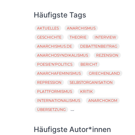
Häufigste Tags
AKTUELLES
ANARCHISMUS
GESCHICHTE
THEORIE
INTERVIEW
ANARCHISMUS.DE
DEBATTENBEITRAG
ANARCHOSYNDIKALISMUS
REZENSION
POESIE'N'POLITICS
BERICHT
ANARCHAFEMINISMUS
GRIECHENLAND
REPRESSION
SELBSTORGANISATION
PLATTFORMISMUS
KRITIK
INTERNATIONALISMUS
ANARCHOKOM
...
ÜBERSETZUNG
Häufigste Autor*innen