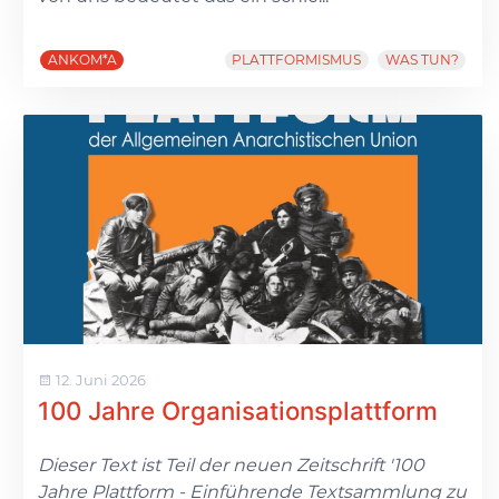
ANKOM*A
PLATTFORMISMUS
WAS TUN?
12. Juni 2026
100 Jahre Organisationsplattform
Dieser Text ist Teil der neuen Zeitschrift '100
Jahre Plattform - Einführende Textsammlung zu