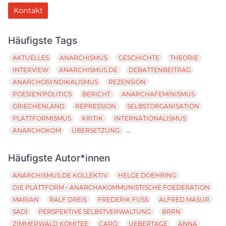
Kontakt
Häufigste Tags
AKTUELLES
ANARCHISMUS
GESCHICHTE
THEORIE
INTERVIEW
ANARCHISMUS.DE
DEBATTENBEITRAG
ANARCHOSYNDIKALISMUS
REZENSION
POESIE'N'POLITICS
BERICHT
ANARCHAFEMINISMUS
GRIECHENLAND
REPRESSION
SELBSTORGANISATION
PLATTFORMISMUS
KRITIK
INTERNATIONALISMUS
...
ANARCHOKOM
ÜBERSETZUNG
Häufigste Autor*innen
ANARCHISMUS.DE KOLLEKTIV
HELGE DOEHRING
DIE PLATTFORM - ANARCHAKOMMUNISTISCHE FOEDERATION
MARIAN
RALF DREIS
FREDERIK FUSS
ALFRED MASUR
SADI
PERSPEKTIVE SELBSTVERWALTUNG
BRRN
ZIMMERWALD KOMITEE
CARO
UEBERTAGE
ANNA